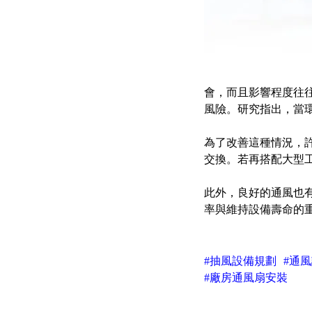
會，而且影響程度往
風險。研究指出，當
為了改善這種情況，
交換。若再搭配大型
此外，良好的通風也
率與維持設備壽命的
#抽風設備規劃
#通
#廠房通風扇安裝