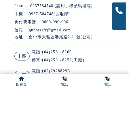
gubossafr@gmail.com
台中市大雅區港尾路2-11號(公司)
電話:(04)2531-8260
中部
傳真:(04)2531-8252(工廠)
電話:(02)29288296
北部
電話:(03)3166019
回首頁
電話
電話
電話:(07)3972846
南部
電話:(06)2473830
回首頁
關於勝風格
產品目錄
實績案例
最新消息
風機介紹
負壓式抽風機檢測報告
聯絡我們