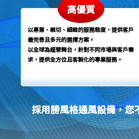
高優質
以專業、親切、細緻的服務態度，提供客戶
最完善且多元的選擇方案。
以全球為經營舞台，針對不同市場與客戶需
求，提供全方位且客製化的專業服務。
採用勝風格通風設備，您