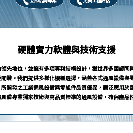
立即洽詢專案
免費工程評估
硬體實力軟體與技術支援
內領先地位，並擁有多項專利結構設計，獲世界多國認同
要關鍵。我們提供多樣化機種選擇，涵蓋各式通風設備與
，所開發之工業通風設備與零組件品質優異，廣泛應用於
造具備專業獨家技術與高品質標準的通風設備，確保產品