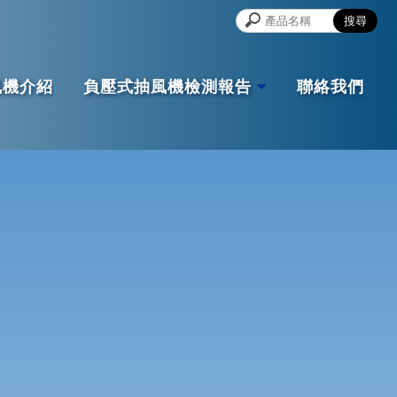
風機介紹
負壓式抽風機檢測報告
聯絡我們