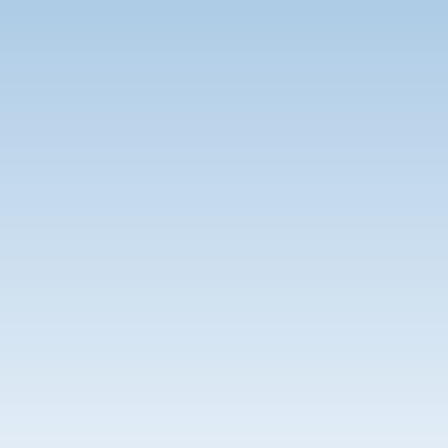
負壓式通風系統規
設計