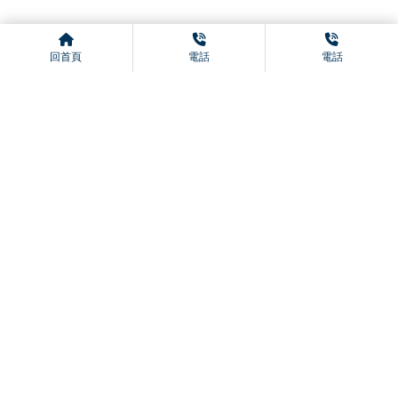
上一篇
回列表
下一篇
回首頁
電話
電話
工業排風需要過濾嗎？
機場如何保持空氣清新？
車站通風有火災防護功能？
百貨公司為何總有涼風？