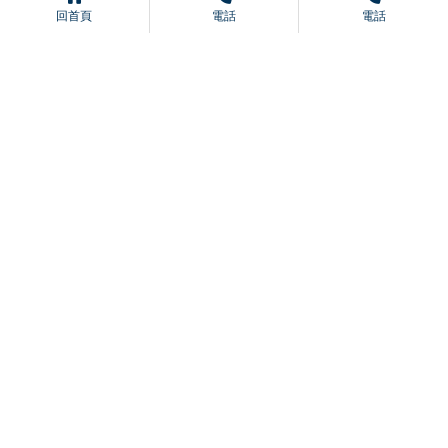
上一篇
回列表
下一篇
回首頁
電話
電話
車站通風有火災防護功能？
工業排風需要過濾嗎？
通風能提高產品品質嗎？
通風能降低病毒傳播嗎？