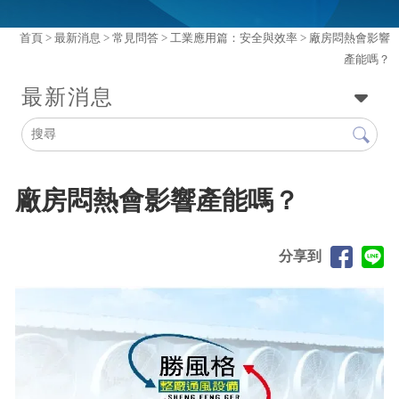
首頁
>
最新消息
>
常見問答
>
工業應用篇：安全與效率
> 廠房悶熱會影響
產能嗎？
最新消息
廠房悶熱會影響產能嗎？
分享到