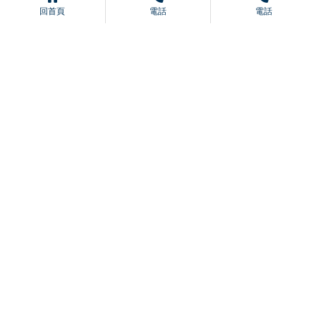
上一篇
回列表
下一篇
回首頁
電話
電話
百貨公司為何總有涼風？
機場如何保持空氣清新？
公共場所如何監測空氣？
工業通風如何預防職業病？