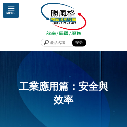
工業應用篇：安全與
效率